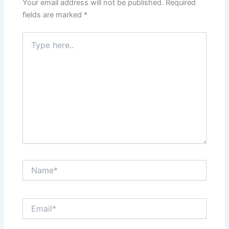
Your email address will not be published.
Required
fields are marked
*
Type
here..
Name*
Email*