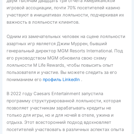
двум тысячам двадцать три отчета Американской
игровой ассоциации, почти 70% посетителей казино
участвуют в инициативах лояльности, подчеркивая их
важность в лояльности клиентов.
Одним из замечательных человек на сцене лояльности
азартных игр является Джим Муррен, бывший
генеральный директор MGM Resorts International. Под
его руководством MGM обновила свою схему
лояльности M Life Rewards, чтобы повысить опыт
пользователя и участие. Вы можете следить за его
пониманием его
профиль LinkedIn
.
В 2022 году Caesars Entertainment запустила
программу структурированной лояльности, которая
позволяет участникам зарабатывать кредиты не
только для игры, но и для ночей в отеле, ужина и
отдыха. Этот всесторонний подход вдохновляет
посетителей участвовать в различных аспектах опыта