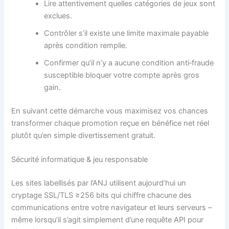
Lire attentivement quelles catégories de jeux sont
exclues.
Contrôler s’il existe une limite maximale payable
après condition remplie.
Confirmer qu’il n’y a aucune condition anti‑fraude
susceptible bloquer votre compte après gros
gain.
En suivant cette démarche vous maximisez vos chances
transformer chaque promotion reçue en bénéfice net réel
plutôt qu’en simple divertissement gratuit.
Sécurité informatique & jeu responsable
Les sites labellisés par l’ANJ utilisent aujourd’hui un
cryptage SSL/TLS ≥256 bits qui chiffre chacune des
communications entre votre navigateur et leurs serveurs –
même lorsqu’il s’agit simplement d’une requête API pour