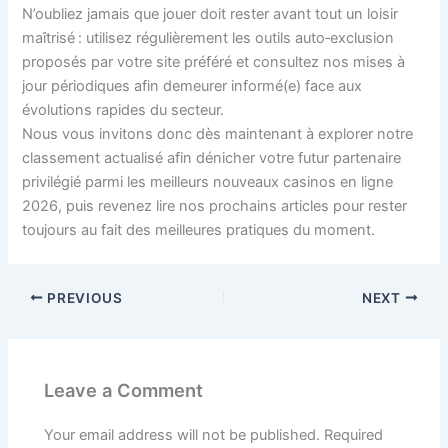
N’oubliez jamais que jouer doit rester avant tout un loisir
maîtrisé : utilisez régulièrement les outils auto‑exclusion
proposés par votre site préféré et consultez nos mises à
jour périodiques afin demeurer informé(e) face aux
évolutions rapides du secteur.
Nous vous invitons donc dès maintenant à explorer notre
classement actualisé afin dénicher votre futur partenaire
privilégié parmi les meilleurs nouveaux casinos en ligne
2026, puis revenez lire nos prochains articles pour rester
toujours au fait des meilleures pratiques du moment.
PREVIOUS
NEXT
Leave a Comment
Your email address will not be published.
Required