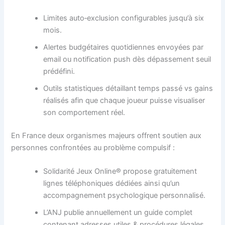
Limites auto‑exclusion configurables jusqu’à six
mois.
Alertes budgétaires quotidiennes envoyées par
email ou notification push dès dépassement seuil
prédéfini.
Outils statistiques détaillant temps passé vs gains
réalisés afin que chaque joueur puisse visualiser
son comportement réel.
En France deux organismes majeurs offrent soutien aux
personnes confrontées au problème compulsif :
Solidarité Jeux Online® propose gratuitement
lignes téléphoniques dédiées ainsi qu’un
accompagnement psychologique personnalisé.
L’ANJ publie annuellement un guide complet
contenant adresses utiles & procédures légales