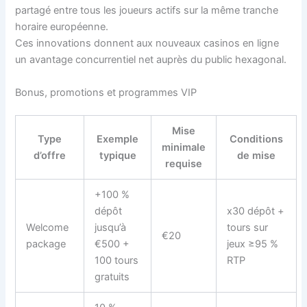
partagé entre tous les joueurs actifs sur la même tranche
horaire européenne.
Ces innovations donnent aux nouveaux casinos en ligne
un avantage concurrentiel net auprès du public hexagonal.
Bonus, promotions et programmes VIP
Mise
Type
Exemple
Conditions
minimale
d’offre
typique
de mise
requise
+100 %
dépôt
x30 dépôt +
Welcome
jusqu’à
tours sur
€20
package
€500 +
jeux ≥95 %
100 tours
RTP
gratuits