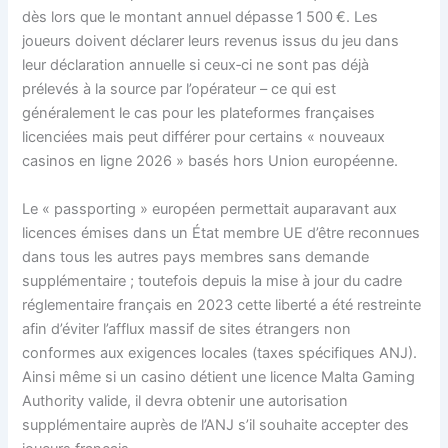
dès lors que le montant annuel dépasse 1 500 €. Les
joueurs doivent déclarer leurs revenus issus du jeu dans
leur déclaration annuelle si ceux‑ci ne sont pas déjà
prélevés à la source par l’opérateur – ce qui est
généralement le cas pour les plateformes françaises
licenciées mais peut différer pour certains « nouveaux
casinos en ligne 2026 » basés hors Union européenne.
Le « passporting » européen permettait auparavant aux
licences émises dans un État membre UE d’être reconnues
dans tous les autres pays membres sans demande
supplémentaire ; toutefois depuis la mise à jour du cadre
réglementaire français en 2023 cette liberté a été restreinte
afin d’éviter l’afflux massif de sites étrangers non
conformes aux exigences locales (taxes spécifiques ANJ).
Ainsi même si un casino détient une licence Malta Gaming
Authority valide, il devra obtenir une autorisation
supplémentaire auprès de l’ANJ s’il souhaite accepter des