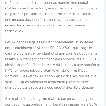
opérateur souhaitant accéder au marché hexagonal
d’obtenir une licence française après avoir fourni un dépôt
de garantie pouvant atteindre plusieurs millions d’euros –
une mesure destinée à couvrir d’éventuelles créances
envers les joueurs insatisfaits ou victimes d’erreurs
techniques.
Les exigences légales incluent notamment un système
anti‑blanchiment (AML) certifié ISO 27001 qui oblige le
casino à conserver pendant cinq ans tous les documents
relatifs aux transactions financières supérieures à 10 000 €,
ainsi qu’à vérifier l’identité réelle du joueur via une procédure
KYC renforcée (pièce d’identité officielle + justificatif
domicile). Basketnews.Net souligne dans ses revues que
seuls quelques opérateurs respectent pleinement ces
standards sans recourir à des prestataires tiers douteux.
Sur le plan fiscal, les gains réalisés sur un casino agréé
sont soumis au prélèvement libératoire unique fixé à 30 %