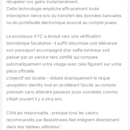
récupérer vos gains instantanément.
Cette technologie empêche efficacement toute
interception tierce lors du transfert des données bancaires
ou du portefeuille électronique associé au compte joueur.
Le processus KYC a évolué vers une vérification
biométrique facultative : il suffit désormais soit téléverser
son passeport accompagné d’un selfie lumineux soit
passer par un service tiers certifié qui compare
automatiquement votre visage avec celui figurant sur votre
pièce officielle.
L’objectif est double – réduire drastiquement le risque
usurpation identity tout en accélérant l’accès au compte
premium sans attendre plusieurs jours ouvrables comme
c’était courant il y a cinq ans.
Côté jeu responsable , presque tous les casino
recommandés par Basketnews.Net intègrent directement
dans leur tableau utilisateur :