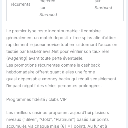
mercredi
sur
récurrents
sur
Starburst
Starburst
Le premier type reste incontournable : il combine
généralement un match deposit + free spins afin d’attirer
rapidement le joueur novice tout en lui donnant l’occasion
testée par Basketnews.Net pour vérifier son taux réel
(
wagering
) avant toute perte éventuelle.
Les promotions récurrentes comme le cashback
hebdomadaire offrent quant à elles une forme
quasi‑dépensable «​money back​» qui réduit sensiblement
l’impact négatif des séries perdantes prolongées.
Programmes fidélité / clubs VIP
Les meilleurs casinos proposent aujourd’hui plusieurs
niveaux (“Silver”, “Gold”, “Platinum”) basés sur points
accumulés via chaque mise (€1 =1 point). Au fur et à