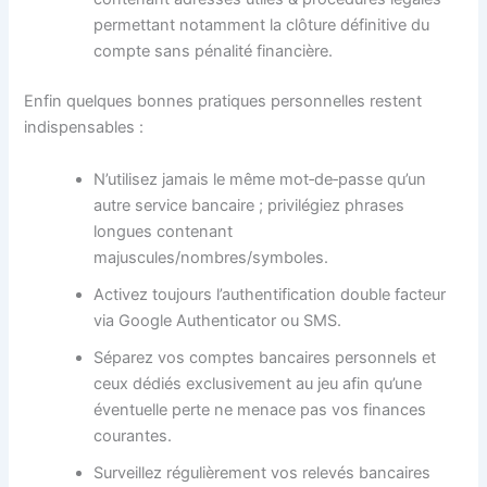
permettant notamment la clôture définitive du
compte sans pénalité financière.
Enfin quelques bonnes pratiques personnelles restent
indispensables :
N’utilisez jamais le même mot‑de‑passe qu’un
autre service bancaire ; privilégiez phrases
longues contenant
majuscules/nombres/symboles.
Activez toujours l’authentification double facteur
via Google Authenticator ou SMS.
Séparez vos comptes bancaires personnels et
ceux dédiés exclusivement au jeu afin qu’une
éventuelle perte ne menace pas vos finances
courantes.
Surveillez régulièrement vos relevés bancaires