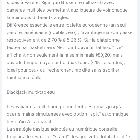
situés à Paris et Riga qui diffusent en ultra‑HD avec
caméras multiples permettant aux joueurs de voir chaque
lancer sous différents angles.
Différence essentielle entre roulette européenne (un seul
zéro) et américaine (double zéro) : l’avantage maison passe
respectivement de 2·70 % à 5·26 %. Sur la plateforme
testée par Basketnews.Net , on trouve un tableau “live”
affichant non seulement la mise minimale (€0,20) mais
aussi le temps moyen entre deux tours (<15 secondes),
idéal pour ceux qui recherchent rapidité sans sacrifier
l’ambiance réelle.
Blackjack multi‑tableau
Les variantes multi‑hand permettent désormais jusqu’à
quatre mains simultanées avec option “split” automatique
lorsqu’un As apparaît.
La stratégie basique adaptée au numérique conseille
toujours de rester sur “stand” dès que votre total atteint 17