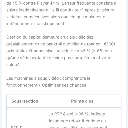
de 45 % contre Player 44 %. L’erreur fréquente consiste à
suivre instinctivement “le fil conducteur” après plusieurs
victoires consécutives alors que chaque main reste
indépendante statistiquement.
Gestion du capital demeure cruciale : décidez
préalablement d’une bankroll quotidienne (par ex., €100)
puis limitez chaque mise individuelle à ≤5 % (= €5) afin
qu’une série perdante ne vide pas complètement votre
solde.\
Les machines à sous vidéo : comprendre le
fonctionnement • Optimiser ses chances
Sous‑section
Points clés
Un RTP élevé (>96 %) indique
davantage retour théorique au
RTP &
joueur ; volatilité basse garantit