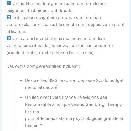
Un audit trimestriel garantissant conformité aux
exigences techniques anti‑fraude.
L’obligation obligatoire proposérune fonction
«auto‑exclusion» accessible directement depuis votre profil
utilisateur.
Un plafond mensuel maximal pouvant être fixé
volontairement par le joueur via son tableau personnel
(«limite dépôt», «limite perte», «limite mise»).
Des outils complémentaires incluent :
Des alertes SMS lorsqu’on dépasse X% du budget
mensuel déclaré,
Un lien direct vers France Télévisions Jeu
Responsable ainsi que Versus Gambling Therapy
France
pour obtenir assistance psychologique gratuite si
besoin.*