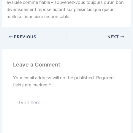
évaluée comme fiable – souvenez‑vous toujours qu’un bon
divertissement repose autant sur plaisir ludique qusur
maîtrise financière responsable.​
PREVIOUS
NEXT
Leave a Comment
Your email address will not be published.
Required
fields are marked
*
Type
here..