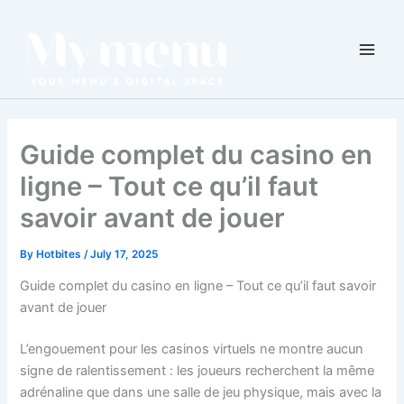
Skip
Main
to
Men
content
Guide complet du casino en
ligne – Tout ce qu’il faut
savoir avant de jouer
By
Hotbites
/
July 17, 2025
Guide complet du casino en ligne – Tout ce qu’il faut savoir
avant de jouer
L’engouement pour les casinos virtuels ne montre aucun
signe de ralentissement : les joueurs recherchent la même
adrénaline que dans une salle de jeu physique, mais avec la