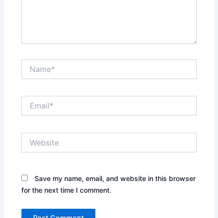
Name*
Email*
Website
Save my name, email, and website in this browser
for the next time I comment.