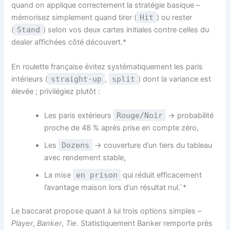
quand on applique correctement la stratégie basique –
mémorisez simplement quand tirer (
Hit
) ou rester
(
Stand
) selon vos deux cartes initiales contre celles du
dealer affichées côté découvert.*
En roulette française évitez systématiquement les paris
intérieurs (
straight-up
,
split
) dont la variance est
élevée ; privilégiez plutôt :
Les paris extérieurs
Rouge/Noir
→ probabilité
proche de 48 % après prise en compte zéro,
Les
Dozens
→ couverture d’un tiers du tableau
avec rendement stable,
La mise
en prison
qui réduit efficacement
l’avantage maison lors d’un résultat nul.`*
Le baccarat propose quant à lui trois options simples –
Player
,
Banker
,
Tie
. Statistiquement Banker remporte près