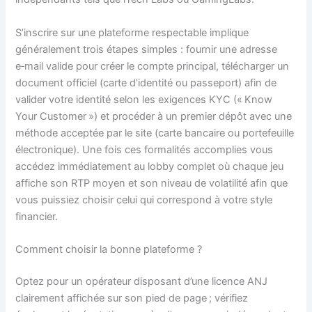
S’inscrire sur une plateforme respectable implique
généralement trois étapes simples : fournir une adresse
e‑mail valide pour créer le compte principal, télécharger un
document officiel (carte d’identité ou passeport) afin de
valider votre identité selon les exigences KYC (« Know
Your Customer ») et procéder à un premier dépôt avec une
méthode acceptée par le site (carte bancaire ou portefeuille
électronique). Une fois ces formalités accomplies vous
accédez immédiatement au lobby complet où chaque jeu
affiche son RTP moyen et son niveau de volatilité afin que
vous puissiez choisir celui qui correspond à votre style
financier.
Comment choisir la bonne plateforme ?
Optez pour un opérateur disposant d’une licence ANJ
clairement affichée sur son pied de page ; vérifiez