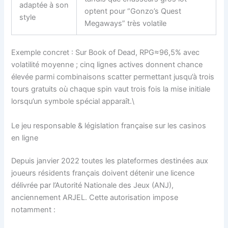
adaptée à son
optent pour “Gonzo’s Quest
style
Megaways” très volatile
Exemple concret : Sur Book of Dead, RPG≈96,5% avec
volatilité moyenne ; cinq lignes actives donnent chance
élevée parmi combinaisons scatter permettant jusqu’à trois
tours gratuits où chaque spin vaut trois fois la mise initiale
lorsqu’un symbole spécial apparaît.\
Le jeu responsable & législation française sur les casinos
en ligne
Depuis janvier 2022 toutes les plateformes destinées aux
joueurs résidents français doivent détenir une licence
délivrée par l’Autorité Nationale des Jeux (ANJ),
anciennement ARJEL. Cette autorisation impose
notamment :