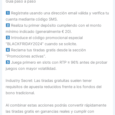
Guía paso a paso
Regístrate usando una dirección email válida y verifica tu
cuenta mediante código SMS.
Realiza tu primer depósito cumpliendo con el monto
mínimo indicado (generalmente € 20).
Introduce el código promocional especial
“BLACKFRIDAY2024” cuando se solicite.
Reclama tus tiradas gratis desde la sección
“Promociones activas”.
Juega primero en slots con RTP ≥ 96% antes de probar
juegos con mayor volatilidad.
Industry Secret: Las tiradas gratuitas suelen tener
requisitos de apuesta reducidos frente a los fondos del
bono tradicional.
Al combinar estas acciones podrás convertir rápidamente
las tiradas gratis en ganancias reales y cumplir con