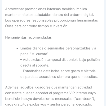
Aprovechar promociones intensas también implica
mantener hábitos saludables dentro del entorno digital.
Los operadores responsables proporcionan herramientas
útiles para controlar tiempo e inversión.
Herramientas recomendadas
Límites diarios o semanales personalizables vía
panel “Mi cuenta”.
– Autoexclusión temporal disponible bajo petición
directa al soporte.
– Estadísticas detalladas sobre gasto e historial
de partidas accesibles siempre que lo necesites.
Además, aquellos jugadores que mantengan actividad
constante pueden acceder al programa VIP interno cuyo
beneficio incluye devoluciones mensuales (“cashback”),
giros gratuitos exclusivos y gestor personal dedicado.