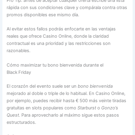
Pro Tip: antes de aceptar cualquier oferta escribe una lista
rápida con sus condiciones clave y compárala contra otras
promos disponibles ese mismo día.
Al evitar estos fallos podrás enfocarte en las ventajas
reales que ofrece Casino Online, donde la claridad
contractual es una prioridad y las restricciones son
razonables.
Cómo maximizar tu bono bienvenida durante el
Black Friday
El corazón del evento suele ser un
bono bienvenida
mejorado al doble o triple de lo habitual. En Casino Online,
por ejemplo, puedes recibir hasta € 500 más veinte tiradas
gratuitas en slots populares como
Starburst
o
Gonzo’s
Quest
. Para aprovecharlo al máximo sigue estos pasos
estructurados.