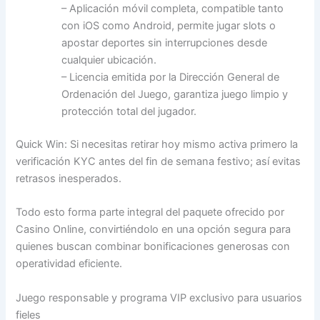
– Aplicación móvil completa, compatible tanto
con iOS como Android, permite jugar slots o
apostar deportes sin interrupciones desde
cualquier ubicación.
– Licencia emitida por la Dirección General de
Ordenación del Juego, garantiza juego limpio y
protección total del jugador.
Quick Win: Si necesitas retirar hoy mismo activa primero la
verificación KYC antes del fin de semana festivo; así evitas
retrasos inesperados.
Todo esto forma parte integral del paquete ofrecido por
Casino Online, convirtiéndolo en una opción segura para
quienes buscan combinar bonificaciones generosas con
operatividad eficiente.
Juego responsable y programa VIP exclusivo para usuarios
fieles