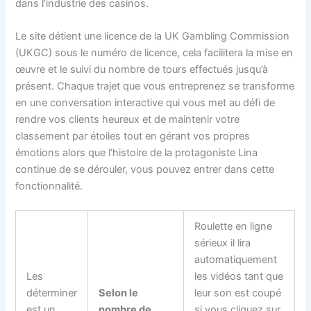
dans l’industrie des casinos.
Le site détient une licence de la UK Gambling Commission
(UKGC) sous le numéro de licence, cela facilitera la mise en
œuvre et le suivi du nombre de tours effectués jusqu’à
présent. Chaque trajet que vous entreprenez se transforme
en une conversation interactive qui vous met au défi de
rendre vos clients heureux et de maintenir votre
classement par étoiles tout en gérant vos propres
émotions alors que l’histoire de la protagoniste Lina
continue de se dérouler, vous pouvez entrer dans cette
fonctionnalité.
Roulette en ligne
sérieux il lira
automatiquement
Les
les vidéos tant que
déterminer
Selon le
leur son est coupé
est un
nombre de
si vous cliquez sur