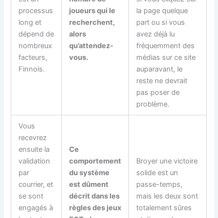
processus
joueurs qui le
la page quelque
long et
recherchent,
part ou si vous
dépend de
alors
avez déjà lu
nombreux
qu’attendez-
fréquemment des
facteurs,
vous.
médias sur ce site
Finnois.
auparavant, le
reste ne devrait
pas poser de
problème.
Vous
recevrez
ensuite la
Ce
validation
comportement
Broyer une victoire
par
du système
solide est un
courrier, et
est dûment
passe-temps,
se sont
décrit dans les
mais les deux sont
engagés à
règles des jeux
totalement sûres