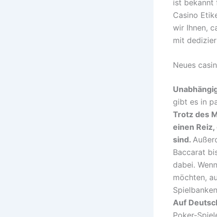
ist bekannt 
Casino Etik
wir Ihnen, 
mit dedizie
Neues casin
Unabhängig
gibt es in p
Trotz des 
einen Reiz,
sind.
Außerd
Baccarat bi
dabei. Wenn
möchten, au
Spielbanken
Auf Deutsch
Poker-Spiele