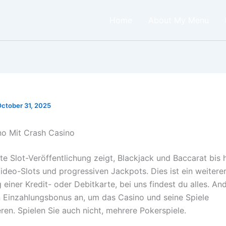
Home
About My Menu
ctober 31, 2025
no Mit Crash Casino
te Slot-Veröffentlichung zeigt, Blackjack und Baccarat bis 
deo-Slots und progressiven Jackpots. Dies ist ein weiterer
einer Kredit- oder Debitkarte, bei uns findest du alles. An
n Einzahlungsbonus an, um das Casino und seine Spiele
ren. Spielen Sie auch nicht, mehrere Pokerspiele.