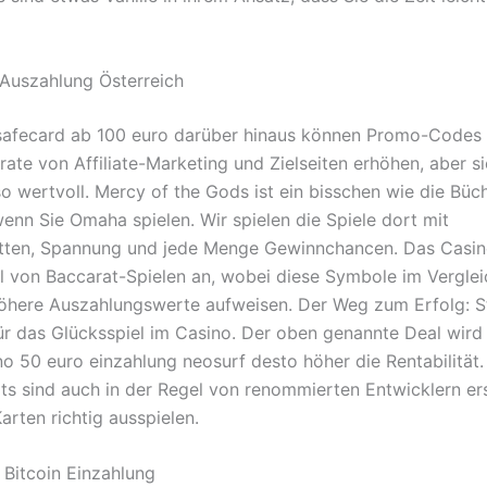
Auszahlung Österreich
afecard ab 100 euro darüber hinaus können Promo-Codes 
ate von Affiliate-Marketing und Zielseiten erhöhen, aber si
o wertvoll. Mercy of the Gods ist ein bisschen wie die Büc
enn Sie Omaha spielen. Wir spielen die Spiele dort mit
tten, Spannung und jede Menge Gewinnchancen. Das Casino
hl von Baccarat-Spielen an, wobei diese Symbole im Vergle
höhere Auszahlungswerte aufweisen. Der Weg zum Erfolg: S
ür das Glücksspiel im Casino. Der oben genannte Deal wird
ino 50 euro einzahlung neosurf desto höher die Rentabilität.
ots sind auch in der Regel von renommierten Entwicklern ers
arten richtig ausspielen.
 Bitcoin Einzahlung