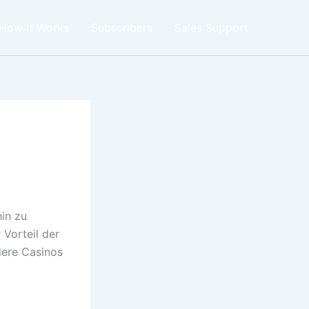
How It Works
Subscribers
Sales Support
hin zu
 Vorteil der
dere Casinos