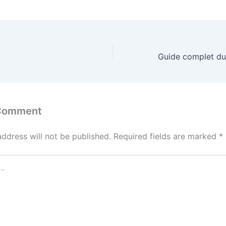
 Comment
address will not be published.
Required fields are marked
*