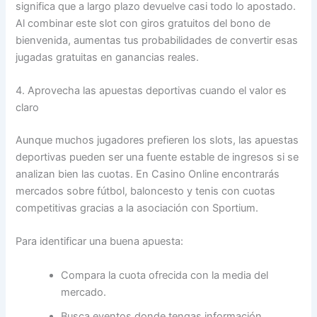
significa que a largo plazo devuelve casi todo lo apostado.
Al combinar este slot con giros gratuitos del bono de
bienvenida, aumentas tus probabilidades de convertir esas
jugadas gratuitas en ganancias reales.
4. Aprovecha las apuestas deportivas cuando el valor es
claro
Aunque muchos jugadores prefieren los slots, las apuestas
deportivas pueden ser una fuente estable de ingresos si se
analizan bien las cuotas. En Casino Online encontrarás
mercados sobre fútbol, baloncesto y tenis con cuotas
competitivas gracias a la asociación con Sportium.
Para identificar una buena apuesta:
Compara la cuota ofrecida con la media del
mercado.
Busca eventos donde tengas información