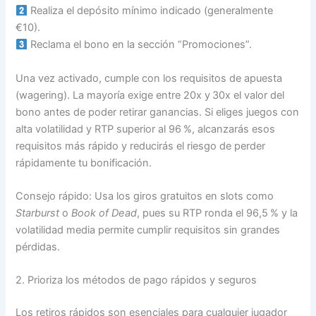
Realiza el depósito mínimo indicado (generalmente
€10).
Reclama el bono en la sección “Promociones”.
Una vez activado, cumple con los requisitos de apuesta
(wagering). La mayoría exige entre 20x y 30x el valor del
bono antes de poder retirar ganancias. Si eliges juegos con
alta volatilidad y RTP superior al 96 %, alcanzarás esos
requisitos más rápido y reducirás el riesgo de perder
rápidamente tu bonificación.
Consejo rápido: Usa los giros gratuitos en slots como
Starburst
o
Book of Dead
, pues su RTP ronda el 96,5 % y la
volatilidad media permite cumplir requisitos sin grandes
pérdidas.
2. Prioriza los métodos de pago rápidos y seguros
Los retiros rápidos son esenciales para cualquier jugador