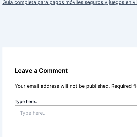
Guía completa para pagos móviles seguros y juegos en vi
Leave a Comment
Your email address will not be published.
Required f
Type here..