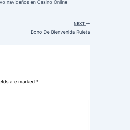
vo navideños en Casino Online
NEXT
Bono De Bienvenida Ruleta
ields are marked
*